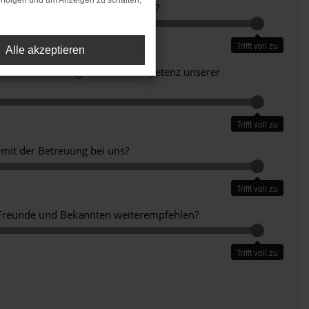
rfolgen und um Anzeigen zu schalten,
e Reaktionszeit auf Ihre Anfrage?
Trifft voll zu
Alle akzeptieren
e mit der Beratung und Fachkompetenz unserer
Trifft voll zu
 mit der Betreuung bei uns?
Trifft voll zu
 Freunde und Bekannten weiterempfehlen?
Trifft voll zu