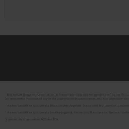
1
Ehemaliger Neupreis (Unverbindliche Preisempfehlung des Herstellers am Tag der Erstzu
Der errechnete Preisvorteil sowie die angegebene Ersparnis errechnet sich gegenüber de
2
Hierbei handelt es sich um ein Finanzierungs-Angebot. Preise sind Bruttopreise. Irrtüme
3
Hierbei handelt es sich um ein Leasing-Angebot. Preise sind Bruttopreise. Irrtümer vorb
Es gelten die allgemeinen AGB der ZDK.