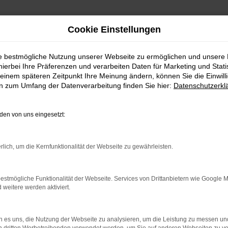
Cookie Einstellungen
ie bestmögliche Nutzung unserer Webseite zu ermöglichen und unsere
en
hierbei Ihre Präferenzen und verarbeiten Daten für Marketing und Stati
einem späteren Zeitpunkt Ihre Meinung ändern, können Sie die Einwillig
en zum Umfang der Datenverarbeitung finden Sie hier:
Datenschutzerkl
en von uns eingesetzt:
rlich, um die Kernfunktionalität der Webseite zu gewährleisten.
estmögliche Funktionalität der Webseite. Services von Drittanbietern wie Google 
mierung unseres Kundenservices verwendet. Ihre Daten werden w
eitere werden aktiviert.
chtlinien
. Danke das Sie sich Zeit nehmen.
 es uns, die Nutzung der Webseite zu analysieren, um die Leistung zu messen u