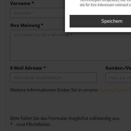
Technologien eingesetzt, die v
Vorname *
Nachname 
die für Ihre Interessen relevant s
Speichern
Ihre Meinung *
E-Mail Adresse *
Kunden-/V
Weitere Informationen finden Sie in unserer
Datenschutzerk
Bitte füllen Sie das Formular möglichst vollständig aus.
* - sind Pflichtfelder.