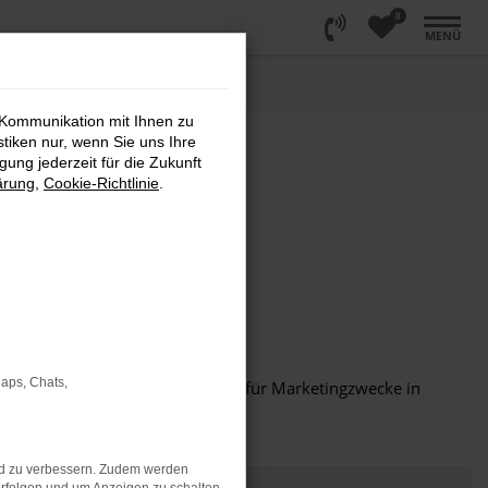
0
MENÜ
 Kommunikation mit Ihnen zu
stiken nur, wenn Sie uns Ihre
ung jederzeit für die Zukunft
ärung
,
Cookie-Richtlinie
.
Maps, Chats,
eder an Dritte ausgegeben noch für Marketingzwecke in
nd zu verbessern. Zudem werden