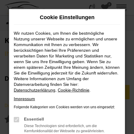
0
Zum
MENÜ
Hauptinhalt
Cookie Einstellungen
springen
Startseite
Unternehmen
Kundenmeinungen
Wir nutzen Cookies, um Ihnen die bestmögliche
Kundenmeinungen
Nutzung unserer Webseite zu ermöglichen und unsere
Kommunikation mit Ihnen zu verbessern. Wir
berücksichtigen hierbei Ihre Präferenzen und
Ihre Meinung ist uns wichtig
verarbeiten Daten für Marketing und Statistiken nur,
wenn Sie uns Ihre Einwilligung geben. Wenn Sie zu
einem späteren Zeitpunkt Ihre Meinung ändern, können
Sie die Einwilligung jederzeit für die Zukunft widerrufen.
Das schreiben Kunden über uns:
Weitere Informationen zum Umfang der
Datenverarbeitung finden Sie hier:
Datenschutzerklärung
,
Cookie-Richtlinie
.
JETZT MEINUNG SCHREIBEN
Impressum
Durchschnittliche Gesamtbewertung
Folgende Kategorien von Cookies werden von uns eingesetzt:
Ø
4.97
Essentiell
Diese Technologien sind erforderlich, um die
Kernfunktionalität der Webseite zu gewährleisten.