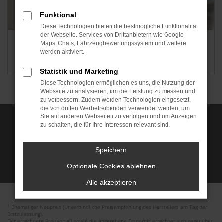
Funktional
Diese Technologien bieten die bestmögliche Funktionalität
der Webseite. Services von Drittanbietern wie Google
Stellenangebot KFZ-Mechatroniker (m/w/d)
Maps, Chats, Fahrzeugbewertungssystem und weitere
werden aktiviert.
Standort Tuttlingen
Statistik und Marketing
Diese Technologien ermöglichen es uns, die Nutzung der
Webseite zu analysieren, um die Leistung zu messen und
zu verbessern. Zudem werden Technologien eingesetzt,
die von dritten Werbetreibenden verwendet werden, um
Sie auf anderen Webseiten zu verfolgen und um Anzeigen
zu schalten, die für Ihre Interessen relevant sind.
Speichern
Optionale Cookies ablehnen
Alle akzeptieren
1
Ehemaliger Neupreis (Unverbindliche Preisempfehlung des Herstellers am Tag der
Erstzulassung).
Der errechnete Preisvorteil sowie die angegebene Ersparnis errechnet sich gegenüber