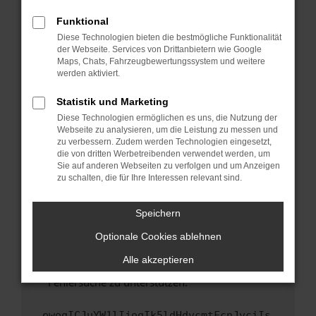
anderen Browser oder in einem privaten
Fenster?
Funktional
Starte dein Gerät neu.
Diese Technologien bieten die bestmögliche Funktionalität
der Webseite. Services von Drittanbietern wie Google
Das kann manchmal helfen, vorübergehende
Maps, Chats, Fahrzeugbewertungssystem und weitere
Probleme zu beheben.
werden aktiviert.
Stelle sicher, dass dein Browser und dein
Statistik und Marketing
Betriebssystem auf dem neuesten Stand
Diese Technologien ermöglichen es uns, die Nutzung der
sind.
Webseite zu analysieren, um die Leistung zu messen und
Veraltete Software birgt nicht nur ein
zu verbessern. Zudem werden Technologien eingesetzt,
Sicherheitsrisiko, sondern kann auch dazu
die von dritten Werbetreibenden verwendet werden, um
führen, dass bestimmte Funktionen nicht mehr
Sie auf anderen Webseiten zu verfolgen und um Anzeigen
zu schalten, die für Ihre Interessen relevant sind.
unterstützt werden.
Wende dich an den Webseitenbetreiber.
Speichern
Wenn du alle oben genannten Schritte versucht
hast, kontaktiere uns bitte. Wir werden
Optionale Cookies ablehnen
versuchen, das Problem zu beheben. Du kannst
Alle akzeptieren
uns diesen Text schicken, um uns bei der
Fehlersuche zu unterstützen:
ewogICJuYW1lIjogIk5ldHdvcmtFcnJvciIs