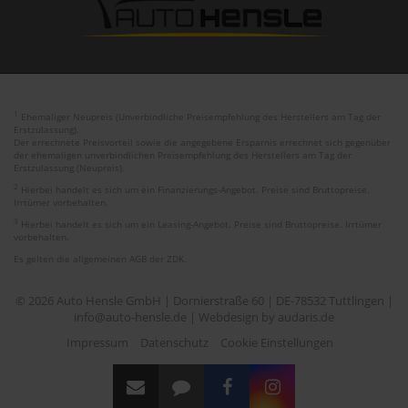
1
Ehemaliger Neupreis (Unverbindliche Preisempfehlung des Herstellers am Tag der
Erstzulassung).
Der errechnete Preisvorteil sowie die angegebene Ersparnis errechnet sich gegenüber
der ehemaligen unverbindlichen Preisempfehlung des Herstellers am Tag der
Erstzulassung (Neupreis).
2
Hierbei handelt es sich um ein Finanzierungs-Angebot. Preise sind Bruttopreise.
Irrtümer vorbehalten.
3
Hierbei handelt es sich um ein Leasing-Angebot. Preise sind Bruttopreise. Irrtümer
vorbehalten.
Es gelten die allgemeinen AGB der ZDK.
© 2026 Auto Hensle GmbH | Dornierstraße 60 | DE-78532 Tuttlingen |
info@auto-hensle.de |
Webdesign by audaris.de
Impressum
Datenschutz
Cookie Einstellungen