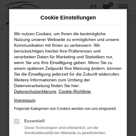
0
Zum
MENÜ
Hauptinhalt
Cookie Einstellungen
springen
Startseite
Fahrzeugangebote
Fahrzeugsuche
Wir nutzen Cookies, um Ihnen die bestmögliche
Nutzung unserer Webseite zu ermöglichen und unsere
Kommunikation mit Ihnen zu verbessern. Wir
Fehler: Network Error
berücksichtigen hierbei Ihre Präferenzen und
verarbeiten Daten für Marketing und Statistiken nur,
wenn Sie uns Ihre Einwilligung geben. Wenn Sie zu
Beim Laden ist ein Fehler aufgetreten.
einem späteren Zeitpunkt Ihre Meinung ändern, können
Hier sind ein paar Tipps, die dir helfen können:
Sie die Einwilligung jederzeit für die Zukunft widerrufen.
Weitere Informationen zum Umfang der
Überprüfe deine Firewall und deine
Datenverarbeitung finden Sie hier:
Internetverbindung.
Datenschutzerklärung
,
Cookie-Richtlinie
.
Laden andere Webseiten, zum Beispiel deine
Impressum
Suchmaschine?
Folgende Kategorien von Cookies werden von uns eingesetzt:
Prüfe deine Browsererweiterungen.
Manche Erweiterungen, wie Werbeblocker,
Essentiell
können das Laden bestimmter Seiten
Diese Technologien sind erforderlich, um die
verhindern. Funktioniert die Seite in einem
Kernfunktionalität der Webseite zu gewährleisten.