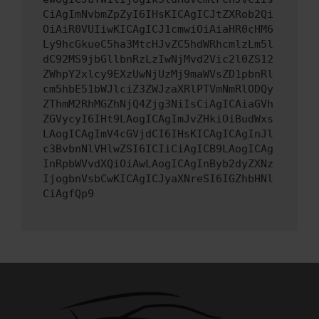
CiAgImNvbmZpZyI6IHsKICAgICJtZXRob2Qi
OiAiR0VUIiwKICAgICJ1cmwiOiAiaHR0cHM6
Ly9hcGkueC5ha3MtcHJvZC5hdWRhcmlzLm5l
dC92MS9jbGllbnRzLzIwNjMvd2Vic2l0ZS12
ZWhpY2xlcy9EXzUwNjUzMj9maWVsZD1pbnRl
cm5hbE51bWJlciZ3ZWJzaXRlPTVmNmRlODQy
ZThmM2RhMGZhNjQ4Zjg3NiIsCiAgICAiaGVh
ZGVycyI6IHt9LAogICAgImJvZHkiOiBudWxs
LAogICAgImV4cGVjdCI6IHsKICAgICAgInJl
c3BvbnNlVHlwZSI6ICIiCiAgICB9LAogICAg
InRpbWVvdXQiOiAwLAogICAgInByb2dyZXNz
IjogbnVsbCwKICAgICJyaXNreSI6IGZhbHNl
CiAgfQp9