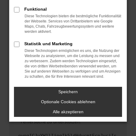
anderen Browser oder in einem privaten
Fenster?
Funktional
Starte dein Gerät neu.
Diese Technologien bieten die bestmögliche Funktionalität
der Webseite. Services von Drittanbietern wie Google
Das kann manchmal helfen, vorübergehende
Maps, Chats, Fahrzeugbewertungssystem und weitere
Probleme zu beheben.
werden aktiviert.
Stelle sicher, dass dein Browser und dein
Statistik und Marketing
Betriebssystem auf dem neuesten Stand
Diese Technologien ermöglichen es uns, die Nutzung der
sind.
Webseite zu analysieren, um die Leistung zu messen und
Veraltete Software birgt nicht nur ein
zu verbessern. Zudem werden Technologien eingesetzt,
Sicherheitsrisiko, sondern kann auch dazu
die von dritten Werbetreibenden verwendet werden, um
führen, dass bestimmte Funktionen nicht mehr
Sie auf anderen Webseiten zu verfolgen und um Anzeigen
zu schalten, die für Ihre Interessen relevant sind.
unterstützt werden.
Wende dich an den Webseitenbetreiber.
Speichern
Wenn du alle oben genannten Schritte versucht
hast, kontaktiere uns bitte. Wir werden
Optionale Cookies ablehnen
versuchen, das Problem zu beheben. Du kannst
Alle akzeptieren
uns diesen Text schicken, um uns bei der
Fehlersuche zu unterstützen:
ewogICJuYW1lIjogIk5ldHdvcmtFcnJvciIs