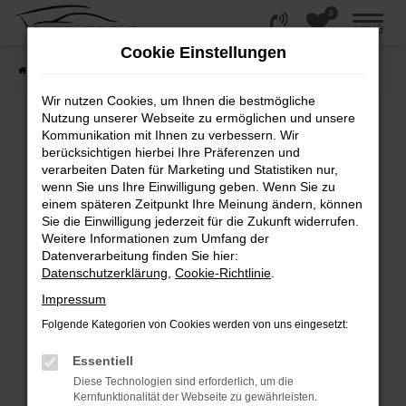
0
Zum
MENÜ
Hauptinhalt
Cookie Einstellungen
springen
Startseite
Fahrzeugangebote
Fahrzeugsuche
Wir nutzen Cookies, um Ihnen die bestmögliche
Nutzung unserer Webseite zu ermöglichen und unsere
Kommunikation mit Ihnen zu verbessern. Wir
Fehler: Network Error
berücksichtigen hierbei Ihre Präferenzen und
verarbeiten Daten für Marketing und Statistiken nur,
wenn Sie uns Ihre Einwilligung geben. Wenn Sie zu
Beim Laden ist ein Fehler aufgetreten.
einem späteren Zeitpunkt Ihre Meinung ändern, können
Hier sind ein paar Tipps, die dir helfen können:
Sie die Einwilligung jederzeit für die Zukunft widerrufen.
Weitere Informationen zum Umfang der
Überprüfe deine Firewall und deine
Datenverarbeitung finden Sie hier:
Internetverbindung.
Datenschutzerklärung
,
Cookie-Richtlinie
.
Laden andere Webseiten, zum Beispiel deine
Impressum
Suchmaschine?
Folgende Kategorien von Cookies werden von uns eingesetzt:
Prüfe deine Browsererweiterungen.
Manche Erweiterungen, wie Werbeblocker,
Essentiell
können das Laden bestimmter Seiten
Diese Technologien sind erforderlich, um die
verhindern. Funktioniert die Seite in einem
Kernfunktionalität der Webseite zu gewährleisten.