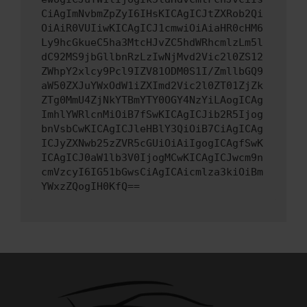
CiAgImNvbmZpZyI6IHsKICAgICJtZXRob2Qi
OiAiR0VUIiwKICAgICJ1cmwiOiAiaHR0cHM6
Ly9hcGkueC5ha3MtcHJvZC5hdWRhcmlzLm5l
dC92MS9jbGllbnRzLzIwNjMvd2Vic2l0ZS12
ZWhpY2xlcy9Pcl9IZV81ODM0S1I/ZmllbGQ9
aW50ZXJuYWxOdW1iZXImd2Vic2l0ZT01ZjZk
ZTg0MmU4ZjNkYTBmYTY0OGY4NzYiLAogICAg
ImhlYWRlcnMiOiB7fSwKICAgICJib2R5Ijog
bnVsbCwKICAgICJleHBlY3QiOiB7CiAgICAg
ICJyZXNwb25zZVR5cGUiOiAiIgogICAgfSwK
ICAgICJ0aW1lb3V0IjogMCwKICAgICJwcm9n
cmVzcyI6IG51bGwsCiAgICAicmlza3kiOiBm
YWxzZQogIH0KfQ==