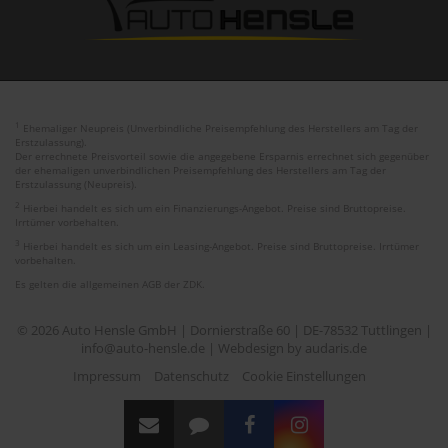
1
Ehemaliger Neupreis (Unverbindliche Preisempfehlung des Herstellers am Tag der
Erstzulassung).
Der errechnete Preisvorteil sowie die angegebene Ersparnis errechnet sich gegenüber
der ehemaligen unverbindlichen Preisempfehlung des Herstellers am Tag der
Erstzulassung (Neupreis).
2
Hierbei handelt es sich um ein Finanzierungs-Angebot. Preise sind Bruttopreise.
Irrtümer vorbehalten.
3
Hierbei handelt es sich um ein Leasing-Angebot. Preise sind Bruttopreise. Irrtümer
vorbehalten.
Es gelten die allgemeinen AGB der ZDK.
© 2026 Auto Hensle GmbH | Dornierstraße 60 | DE-78532 Tuttlingen |
info@auto-hensle.de |
Webdesign by audaris.de
Impressum
Datenschutz
Cookie Einstellungen