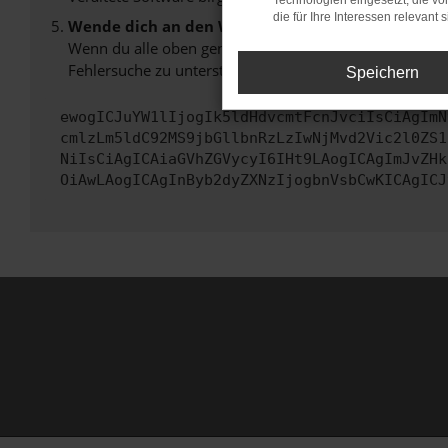
Technologien eingesetzt, die v
die für Ihre Interessen relevant s
Wende dich an den Webseitenbetreiber.
Wenn du alle oben genannten Schritte versucht hast, k
Fehlersuche zu unterstützen:
Speichern
ewogICJuYW1lIjogIk5ldHdvcmtFcnJvciIsCiAgImN
cmlzLm5ldC92MS9jbGllbnRzLzIwNjMvd2Vic2l0ZS1
NiIsCiAgICAiaGVhZGVycyI6IHt9LAogICAgImJvZHk
OiAwLAogICAgInByb2dyZXNzIjogbnVsbCwKICAgICJ