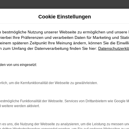
Cookie Einstellungen
ie bestmögliche Nutzung unserer Webseite zu ermöglichen und unsere
hierbei Ihre Präferenzen und verarbeiten Daten für Marketing und Stati
einem späteren Zeitpunkt Ihre Meinung ändern, können Sie die Einwillig
en zum Umfang der Datenverarbeitung finden Sie hier:
Datenschutzerkl
en von uns eingesetzt:
indung.
hine?
rlich, um die Kernfunktionalität der Webseite zu gewährleisten.
aden bestimmter Seiten verhindern. Funktioniert die Seite in e
estmögliche Funktionalität der Webseite. Services von Drittanbietern wie Google 
eitere werden aktiviert.
 zu beheben.
bssystem auf dem neuesten Stand sind.
 es uns, die Nutzung der Webseite zu analysieren, um die Leistung zu messen u
ko, sondern kann auch dazu führen, dass bestimmte Funktionen nic