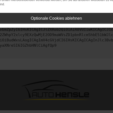
on dritten Werbetreibenden verwendet werden, um Sie auf anderen Webseiten zu ve
ind.
ontaktiere uns bitte. Wir werden versuchen, das Problem zu behe
Optionale Cookies ablehnen
vbmZpZyI6IHsKICAgICJtZXRob2QiOiAiR0VUIiwKICAgICJ1
2ZWhpY2xlcy9EXzQwMjE2OD9maWVsZD1pbnRlcm5hbE51bWJl
iOiBudWxsLAogICAgImV4cGVjdCI6IHsKICAgICAgInJlc3Bv
yaXNreSI6IGZhbHNlCiAgfQp9