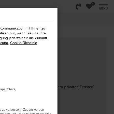
0
MENÜ
 Kommunikation mit Ihnen zu
stiken nur, wenn Sie uns Ihre
ung jederzeit für die Zukunft
ärung
,
Cookie-Richtlinie
.
inem anderen Browser oder in einem privaten Fenster?
Maps, Chats,
nd zu verbessern. Zudem werden
ht mehr unterstützt werden.