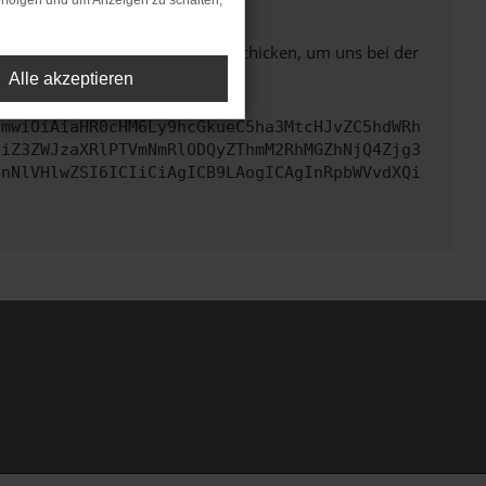
rfolgen und um Anzeigen zu schalten,
ben. Du kannst uns diesen Text schicken, um uns bei der
Alle akzeptieren
cmwiOiAiaHR0cHM6Ly9hcGkueC5ha3MtcHJvZC5hdWRh
ciZ3ZWJzaXRlPTVmNmRlODQyZThmM2RhMGZhNjQ4Zjg3
bnNlVHlwZSI6ICIiCiAgICB9LAogICAgInRpbWVvdXQi